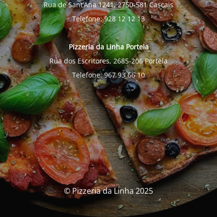
Rua de Sant’Ana 1241, 2750-581 Cascais
Telefone: 928 12 12 13
Pizzeria da Linha Portela
Rua dos Escritores, 2685-206 Portela
Telefone: 967 93 66 10
© Pizzeria da Linha 2025